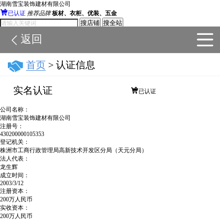
湖南雪宝装饰建材有限公司

已认证
推荐品牌
板材、衣柜、优装、五金
搜店铺
搜全站
返回

首页
> 认证信息
实名认证

已认证
公司名称：
湖南雪宝装饰建材有限公司
注册号：
430200000105353
登记机关：
株洲市工商行政管理局高新技术开发区分局（天元分局）
法人代表：
龙生辉
成立时间：
2003/3/12
注册资本：
200万人民币
实收资本：
200万人民币