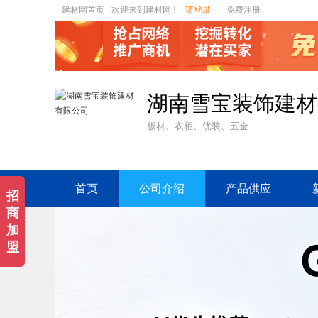
建材网首页
欢迎来到建材网 !
请登录
|
免费注册
湖南雪宝装饰建材
板材、衣柜、优装、五金
首页
公司介绍
产品供应
招
商
加
盟