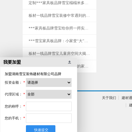
定制***家具板品牌雪宝榻榻米多功能房——好的房间，配上好的你。
板材一线品牌雪宝装修中常遇到的误区有哪些？
***家具板品牌雪宝给你捋一捋实木地板选购方法！
***雪宝家具板品牌：小家变“大”家，越住越有范！
板材一线品牌雪宝儿童房空间大揭秘，学会这些，不愁不会设计！
我要加盟
***家具板雪宝品牌：你喜欢的家的气质，我们都可以给你！
加盟
湖南雪宝装饰建材有限公司
品牌
投资金额：
*
代理区域：
*
关于我们
建材
您的称呼：
*
您的手机：
*