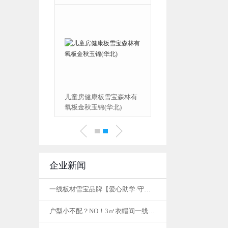
雪宝炫彩系列自然板粉红
儿童房健康板雪宝森林有
公主
氧板金秋玉锦(华北)
企业新闻
一线板材雪宝品牌【爱心助学·守护成长】—— 将军外交官红军学校90周年
户型小不配？NO！3㎡衣帽间一线板材品牌雪宝给你带来不一样的体验~