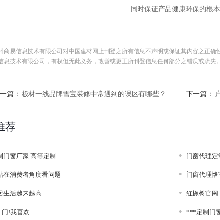
同时保证产品健康环保的根本
州商易信息技术有限公司对中国建材网上刊登之所有信息不声明或保证其内容之正确
信息技术有限公司，有权但无此义务，改善或更正所刊登信息任何部分之错误或疏失
一篇：
板材一线品牌雪宝装修中常遇到的误区有哪些？
下一篇：
推荐
制门窗厂家 高等定制
门窗代理定
站在消费者角度看问题
门窗代理恪
居生活越来越高
红橡树官网 
 门!我喜欢
***定制