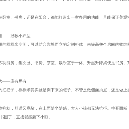
在卧室、书房，还是在阳台，都能打造出一室多用的功能，且能保证美观
用——拯救小户型
用的榻榻米空间，可以结合靠墙而立的定制柜体，来提高整个房间的收纳机
多功能房，集次卧、书房、茶室、娱乐室于一体。升起升降桌便是书房、
大——应有尽有
的扛把子，榻榻米其实就是倒下来的柜子。不管是做侧面抽屉，还是做上
垫抱枕，舒适又宽敞，在上面随坐随躺，大人小孩都无法抗拒。拉开面板
看书困了，直接就能躺下小睡。