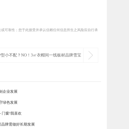
性或可靠性；您于此接受并承认信赖任何信息所生之风险应自行承
。

户型小不配？NO！3㎡衣帽间一线板材品牌雪宝
给你带来不一样的体验~
制企业发展
守绿色发展
- 门窗!我喜欢
门窗品牌需做好长期发展