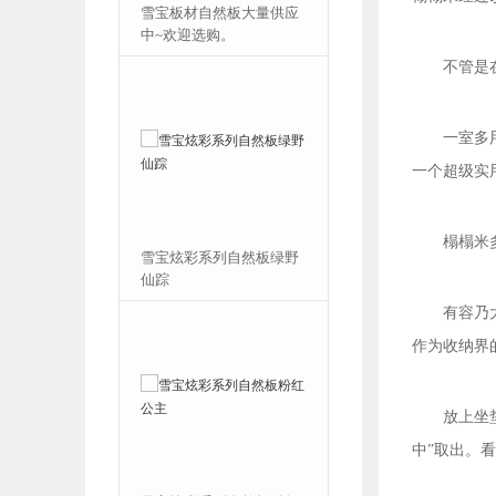
自然板大量供应
雪宝炫彩系列自然板海洋
选购。
之星
不管是
一室多
一个超级实
榻榻米
系列自然板绿野
雪宝炫彩系列自然板金色
童年
有容乃
作为收纳界
放上坐
中”取出。