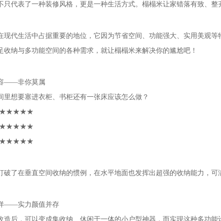
不只代表了一种装修风格，更是一种生活方式。榻榻米让家错落有致、整
在现代生活中占据重要的地位，它因为节省空间、功能强大、实用美观等
足收纳与多功能空间的各种需求，就让榻榻米来解决你的尴尬吧！
容——非你莫属
间里想要塞进衣柜、书柜还有一张床应该怎么做？
 ★★★★★
 ★★★★★
 ★★★★★
打破了在垂直空间收纳的惯例，在水平地面也发挥出超强的收纳能力，可
样——实力颜值并存
改造后，可以变成集收纳、休闲于一体的小户型神器，而实现这种多功能