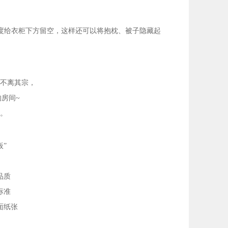
度给衣柜下方留空，这样还可以将抱枕、被子隐藏起
不离其宗，
房间~
。
”
品质
标准
面纸张