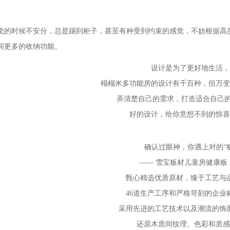
觉的时候不安分，总是踢到柜子，甚至有种受到约束的感觉，不妨根据高
间更多的收纳功能。
设计是为了更好地生活，
榻榻米多功能房的设计有千百种，但万变
弄清楚自己的需求，打造适合自己的
好的设计，给你意想不到的惊喜
确认过眼神，你遇上对的“板
—— 雪宝板材儿童房健康板
甄心精选优质原材，臻于工艺与
46道生产工序和严格苛刻的企业
采用先进的工艺技术以及潮流的饰
还原木质间纹理、色彩和质感