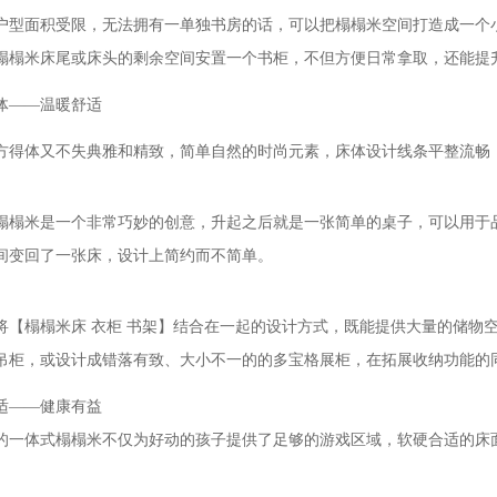
户型面积受限，无法拥有一单独书房的话，可以把榻榻米空间打造成一个
榻榻米床尾或床头的剩余空间安置一个书柜，不但方便日常拿取，还能提升
体——温暖舒适
方得体又不失典雅和精致，简单自然的时尚元素，床体设计线条平整流畅
榻榻米是一个非常巧妙的创意，升起之后就是一张简单的桌子，可以用于
间变回了一张床，设计上简约而不简单。
将【榻榻米床 衣柜 书架】结合在一起的设计方式，既能提供大量的储物
吊柜，或设计成错落有致、大小不一的的多宝格展柜，在拓展收纳功能的
适——健康有益
的一体式榻榻米不仅为好动的孩子提供了足够的游戏区域，软硬合适的床