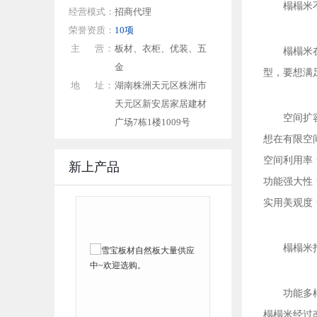
榻榻米
经营模式：
招商代理
荣誉资质：
10项
主 营：
板材、衣柜、优装、五
榻榻米
金
型，要想满
地 址：
湖南株洲天元区株洲市
天元区新安居家居建材
空间扩
广场7栋1楼1009号
想在有限空
空间利用率
新上产品
功能强大性
实用美观度
榻榻米
功能多
榻榻米经过