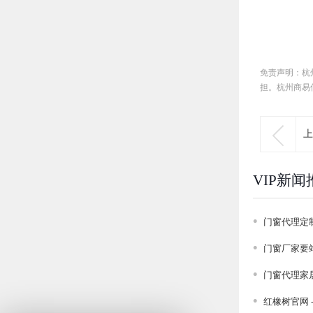
免责声明：杭
担。杭州商易

上
VIP新闻
门窗代理定
门窗厂家要
门窗代理家
红橡树官网 -