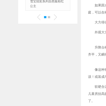
系列自然板粉红
儿童房健康板雪宝森林有
如果因
氧板金秋玉锦(华北)
庭，可以在
大方得
外观大
升降台
齐平，又瞬
像这种
误！或装成
软硬合
儿童房抬高
了。