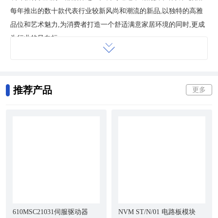
每年推出的数十款代表行业较新风尚和潮流的新品,以独特的高雅
品位和艺术魅力,为消费者打造一个舒适满意家居环境的同时,更成
为行业的风向标。
16年专注板材环保品牌,16年兢兢业业让雪宝品牌在行业中有着非
常的佳绩表现。作为国内板材行业***E0级儿童房健康板和儿童房
推荐产品
更多
专项使用板的高环保产品,多年荣膺中国板材较好品牌,自然板较好
品牌殊荣,雪宝一直坚定环保理念践行环保品质。
雪宝品牌自成立以来,视质量为生命,高标准,严要求。作为湖南省林
业产业省级***企业,雪宝品牌历年被消费者委员会评定为“消费者
信得过品牌”。先后通过“ISO9001”全部质量管理体系认证,“中国环
境标志产品认证”等,***“板材较好品牌”,“自然板较好品牌”,“环保板
材较好品牌”等称号。
610MSC21031伺服驱动器
NVM ST/N/01 电路板模块